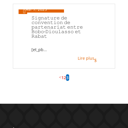
Avr 7, 2025

𝚂𝚒𝚐𝚗𝚊𝚝𝚞𝚛𝚎 𝚍𝚎
𝚌𝚘𝚗𝚟𝚎𝚗𝚝𝚒𝚘𝚗 𝚍𝚎
𝚙𝚊𝚛𝚝𝚎𝚗𝚊𝚛𝚒𝚊𝚝 𝚎𝚗𝚝𝚛𝚎
𝙱𝚘𝚋𝚘-𝙳𝚒𝚘𝚞𝚕𝚊𝚜𝚜𝚘 𝚎𝚝
𝚁𝚊𝚋𝚊𝚝
[et_pb...
Lire plus
$
1
2
3
<