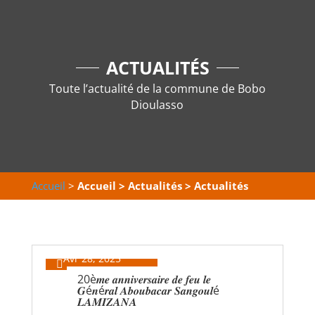
ACTUALITÉS
Toute l’actualité de la commune de Bobo
Dioulasso
Accueil
>
Accueil > Actualités > Actualités
Avr 28, 2025

20è𝒎𝒆 𝒂𝒏𝒏𝒊𝒗𝒆𝒓𝒔𝒂𝒊𝒓𝒆 𝒅𝒆 𝒇𝒆𝒖 𝒍𝒆
𝑮é𝒏é𝒓𝒂𝒍 𝑨𝒃𝒐𝒖𝒃𝒂𝒄𝒂𝒓 𝑺𝒂𝒏𝒈𝒐𝒖𝒍é
𝑳𝑨𝑴𝑰𝒁𝑨𝑵𝑨