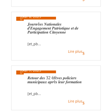
Avr 8, 2025

𝑱𝒐𝒖𝒓𝒏é𝒆𝒔 𝑵𝒂𝒕𝒊𝒐𝒏𝒂𝒍𝒆𝒔
𝒅’𝑬𝒏𝒈𝒂𝒈𝒆𝒎𝒆𝒏𝒕 𝑷𝒂𝒕𝒓𝒊𝒐𝒕𝒊𝒒𝒖𝒆 𝒆𝒕 𝒅𝒆
𝑷𝒂𝒓𝒕𝒊𝒄𝒊𝒑𝒂𝒕𝒊𝒐𝒏 𝑪𝒊𝒕𝒐𝒚𝒆𝒏𝒏𝒆
[et_pb...
Lire plus
$
Avr 7, 2025

𝑹𝒆𝒕𝒐𝒖𝒓 𝒅𝒆𝒔 32 é𝒍è𝒗𝒆𝒔 𝒑𝒐𝒍𝒊𝒄𝒊𝒆𝒓𝒔
𝒎𝒖𝒏𝒊𝒄𝒊𝒑𝒂𝒖𝒙 𝒂𝒑𝒓è𝒔 𝒍𝒆𝒖𝒓 𝒇𝒐𝒓𝒎𝒂𝒕𝒊𝒐𝒏
[et_pb...
Lire plus
$