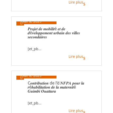
Lire plus
$
Avr 8, 2025

𝑷𝒓𝒐𝒋𝒆𝒕 𝒅𝒆 𝒎𝒐𝒃𝒊𝒍𝒊𝒕é 𝒆𝒕 𝒅𝒆
𝒅é𝒗𝒆𝒍𝒐𝒑𝒑𝒆𝒎𝒆𝒏𝒕 𝒖𝒓𝒃𝒂𝒊𝒏 𝒅𝒆𝒔 𝒗𝒊𝒍𝒍𝒆𝒔
𝒔𝒆𝒄𝒐𝒏𝒅𝒂𝒊𝒓𝒆𝒔
[et_pb...
Lire plus
$
Avr 8, 2025

C𝒐𝒏𝒕𝒓𝒊𝒃𝒖𝒕𝒊𝒐𝒏 de l’𝑼𝑵𝑭𝑷𝑨 𝒑𝒐𝒖𝒓 𝒍𝒂
𝒓é𝒉𝒂𝒃𝒊𝒍𝒊𝒕𝒂𝒕𝒊𝒐𝒏 𝒅𝒆 𝒍𝒂 𝒎𝒂𝒕𝒆𝒓𝒏𝒊𝒕é
𝑮𝒖𝒊𝒎𝒃𝒊 𝑶𝒖𝒂𝒕𝒕𝒂𝒓𝒂
[et_pb...
Lire plus
$