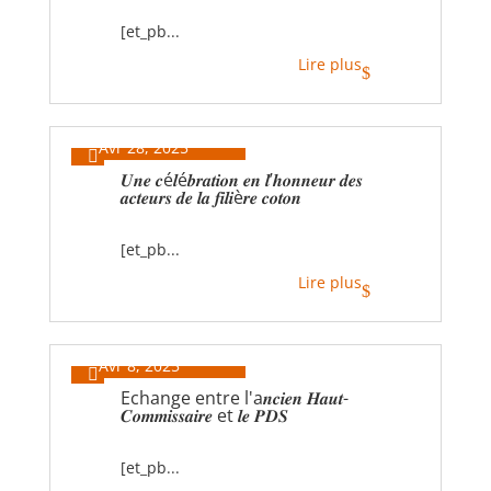
[et_pb...
Lire plus
$
Avr 28, 2025

𝑼𝒏𝒆 𝒄é𝒍é𝒃𝒓𝒂𝒕𝒊𝒐𝒏 𝒆𝒏 𝒍’𝒉𝒐𝒏𝒏𝒆𝒖𝒓 𝒅𝒆𝒔
𝒂𝒄𝒕𝒆𝒖𝒓𝒔 𝒅𝒆 𝒍𝒂 𝒇𝒊𝒍𝒊è𝒓𝒆 𝒄𝒐𝒕𝒐𝒏
[et_pb...
Lire plus
$
Avr 8, 2025

Echange entre l'a𝒏𝒄𝒊𝒆𝒏 𝑯𝒂𝒖𝒕-
𝑪𝒐𝒎𝒎𝒊𝒔𝒔𝒂𝒊𝒓𝒆 et 𝒍𝒆 𝑷𝑫𝑺
[et_pb...