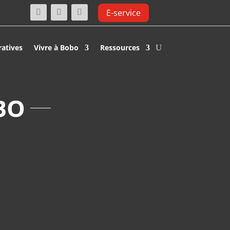
E-service
ratives
Vivre à Bobo
Ressources
BO