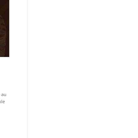
e au
ble