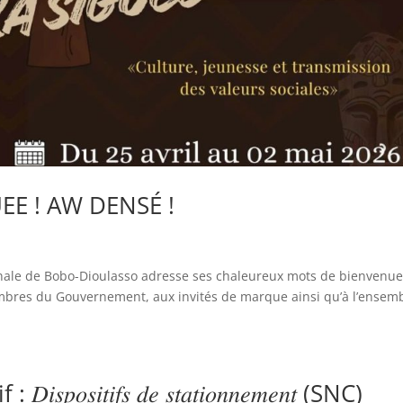
EE ! AW DENSÉ !
nale de Bobo-Dioulasso adresse ses chaleureux mots de bienvenu
res du Gouvernement, aux invités de marque ainsi qu’à l’ensem
𝑖𝑡𝑖𝑓𝑠 𝑑𝑒 𝑠𝑡𝑎𝑡𝑖𝑜𝑛𝑛𝑒𝑚𝑒𝑛𝑡 (SNC)