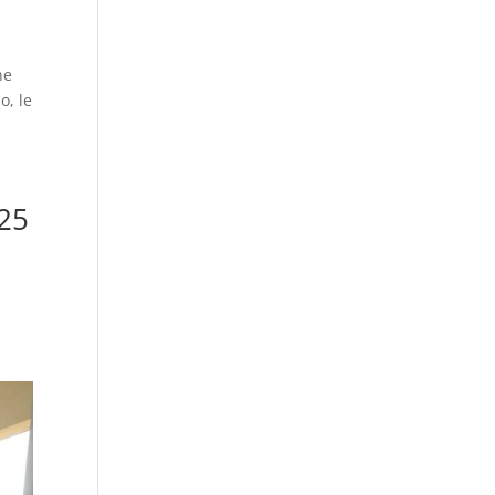
ne
o, le
 25